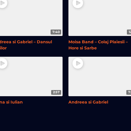
7:40
1
reea si Gabriel – Dansul
Moisa Band – Colaj Plaiesii –
ilor
Hore si Sarbe
2:57
7
na si Iulian
Andreea si Gabriel