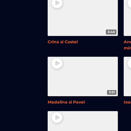
3:46
Crina si Costel
And
mir
3:51
Madalina si Pavel
Ioa