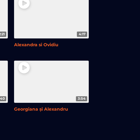
2:21
4:17
Alexandra si Ovidiu
:40
3:54
Georgiana și Alexandru