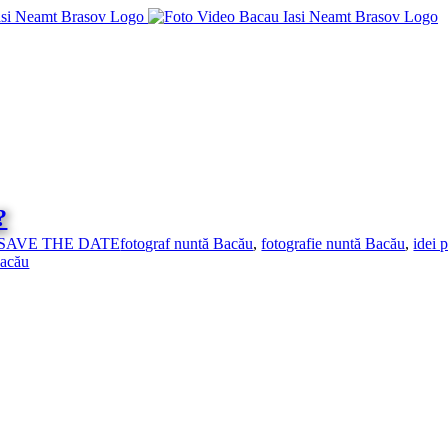
?
SAVE THE DATE
fotograf nuntă Bacău
,
fotografie nuntă Bacău
,
idei 
Bacău