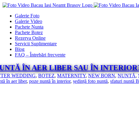
Skip
to
Galerie Foto
content
Galerie Video
Pachete Nunta
Pachete Botez
Rezerva Online
Servicii Suplimentare
Blog
FAQ – Întrebări frecvente
UNTĂ ÎN AER LIBER SAU ÎN INTERIOR
FTER WEDDING
,
BOTEZ
,
MATERNITY
,
NEW BORN
,
NUNTĂ
,
tă în aer liber
,
poze nuntă în interior
,
ședință foto nuntă
,
sfaturi nuntă 