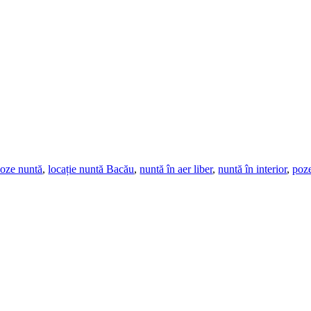
poze nuntă
,
locație nuntă Bacău
,
nuntă în aer liber
,
nuntă în interior
,
poz