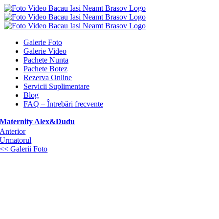
Skip
to
content
Galerie Foto
Galerie Video
Pachete Nunta
Pachete Botez
Rezerva Online
Servicii Suplimentare
Blog
FAQ – Întrebări frecvente
Maternity Alex&Dudu
Anterior
Urmatorul
<< Galerii Foto