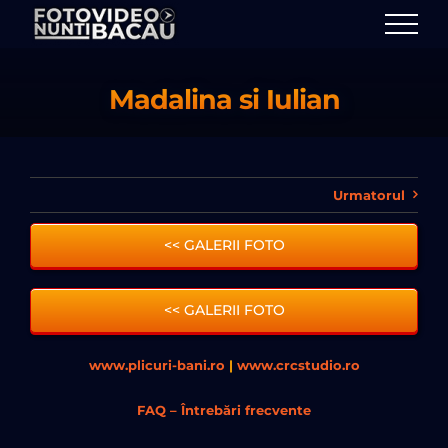
Skip
to
content
Madalina si Iulian
Urmatorul
<< GALERII FOTO
<< GALERII FOTO
www.plicuri-bani.ro
|
www.crcstudio.ro
FAQ – Întrebări frecvente