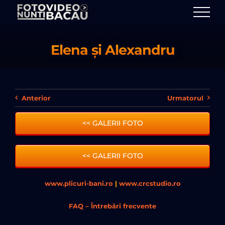
Skip
to
content
Elena și Alexandru
Anterior
Urmatorul
<< GALERII FOTO
<< GALERII FOTO
www.plicuri-bani.ro
|
www.crcstudio.ro
FAQ – Întrebări frecvente