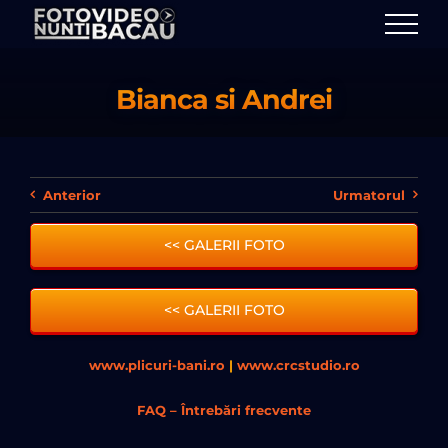
Skip
to
content
Bianca si Andrei
Anterior
Urmatorul
<< GALERII FOTO
<< GALERII FOTO
www.plicuri-bani.ro
|
www.crcstudio.ro
FAQ – Întrebări frecvente