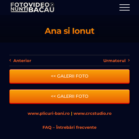
Skip
to
content
Ana si Ionut
Anterior
Urmatorul
<< GALERII FOTO
<< GALERII FOTO
www.plicuri-bani.ro
|
www.crcstudio.ro
FAQ – Întrebări frecvente