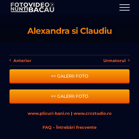
Skip
to
content
Alexandra si Claudiu
Anterior
Urmatorul
<< GALERII FOTO
<< GALERII FOTO
www.plicuri-bani.ro
|
www.crcstudio.ro
FAQ – Întrebări frecvente