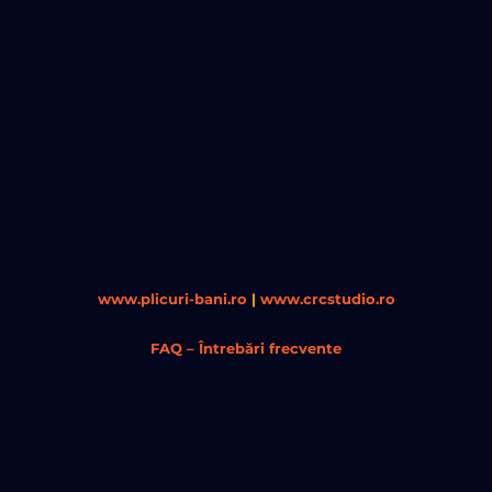
www.plicuri-bani.ro
|
www.crcstudio.ro
FAQ – Întrebări frecvente