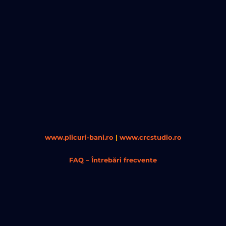
www.plicuri-bani.ro
|
www.crcstudio.ro
FAQ – Întrebări frecvente