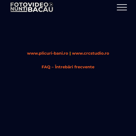
Skip
to
content
www.plicuri-bani.ro
|
www.crcstudio.ro
FAQ – Întrebări frecvente