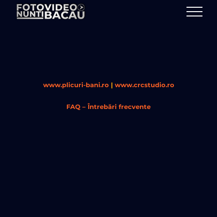
Skip
to
content
www.plicuri-bani.ro
|
www.crcstudio.ro
FAQ – Întrebări frecvente