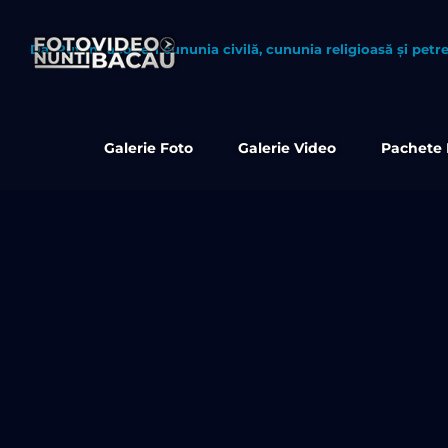
Skip
to
content
Da. Putem acoperi cununia civilă, cununia religioasă și petre
Galerie Foto
Galerie Video
Pachete