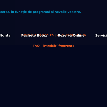
cerea, în funcție de programul și nevoile voastre.
www.plicuri-bani.ro
|
www.crcstudio.ro
 Nunta
Pachete Botez
Rezerva Online
Servic
FAQ – Întrebări frecvente