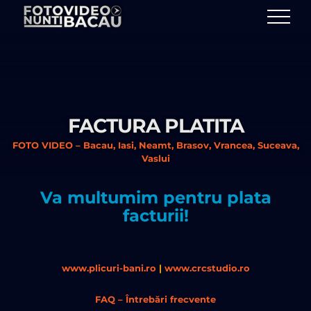
Skip
to
content
FACTURA PLATITA
FOTO VIDEO – Bacau, Iasi, Neamt, Brasov, Vrancea, Suceava,
Vaslui
Va multumim pentru plata
facturii!
www.plicuri-bani.ro
|
www.crcstudio.ro
FAQ – Întrebări frecvente